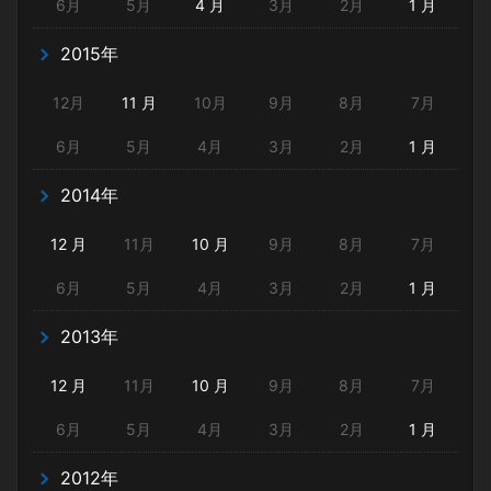
6月
5月
4 月
3月
2月
1 月
2015年
12月
11 月
10月
9月
8月
7月
6月
5月
4月
3月
2月
1 月
2014年
12 月
11月
10 月
9月
8月
7月
6月
5月
4月
3月
2月
1 月
2013年
12 月
11月
10 月
9月
8月
7月
6月
5月
4月
3月
2月
1 月
2012年