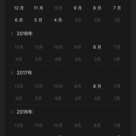
12 月
11 月
10月
9 月
8 月
7 月
6 月
5 月
4 月
3月
2月
1月
2018年
12月
11月
10月
9月
8 月
7月
6月
5月
4月
3月
2月
1月
2017年
12月
11月
10月
9月
8 月
7月
6月
5月
4月
3月
2月
1月
2016年
12月
11月
10月
9月
8月
7月