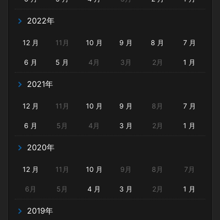
2022年
12 月
11月
10 月
9 月
8 月
7 月
6 月
5 月
4月
3月
2月
1 月
2021年
12 月
11月
10 月
9 月
8月
7 月
6 月
5月
4月
3 月
2月
1 月
2020年
12 月
11月
10 月
9月
8月
7月
6月
5月
4 月
3 月
2月
1 月
2019年