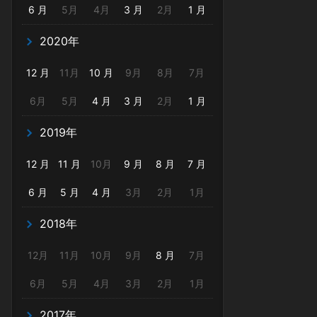
6 月
5月
4月
3 月
2月
1 月
2020年
12 月
11月
10 月
9月
8月
7月
6月
5月
4 月
3 月
2月
1 月
2019年
12 月
11 月
10月
9 月
8 月
7 月
6 月
5 月
4 月
3月
2月
1月
2018年
12月
11月
10月
9月
8 月
7月
6月
5月
4月
3月
2月
1月
2017年