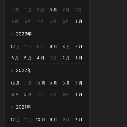
12月
11月
10月
9 月
8月
7月
6月
5月
4月
3月
2月
1 月
2023年
12 月
11月
10月
9 月
8 月
7 月
6 月
5 月
4 月
3月
2 月
1 月
2022年
12 月
11月
10 月
9 月
8 月
7 月
6 月
5 月
4月
3月
2月
1 月
2021年
12 月
11月
10 月
9 月
8月
7 月