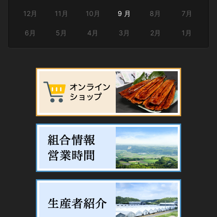
12月
11月
10月
9 月
8月
7月
6月
5月
4月
3月
2月
1月