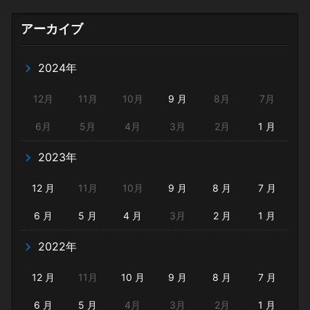
アーカイブ
2024年
12月
11月
10月
9 月
8月
7月
6月
5月
4月
3月
2月
1 月
2023年
12 月
11月
10月
9 月
8 月
7 月
6 月
5 月
4 月
3月
2 月
1 月
2022年
12 月
11月
10 月
9 月
8 月
7 月
6 月
5 月
4月
3月
2月
1 月