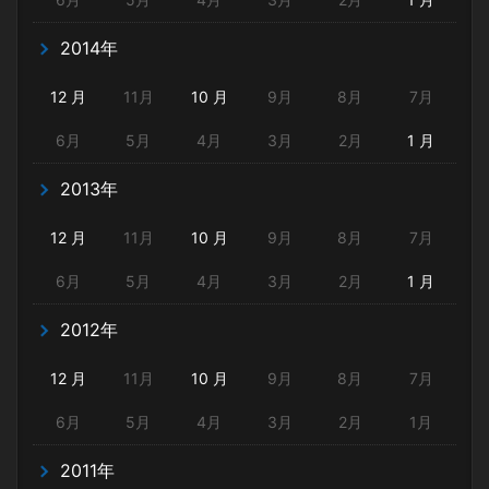
2014年
12 月
11月
10 月
9月
8月
7月
6月
5月
4月
3月
2月
1 月
2013年
12 月
11月
10 月
9月
8月
7月
6月
5月
4月
3月
2月
1 月
2012年
12 月
11月
10 月
9月
8月
7月
6月
5月
4月
3月
2月
1月
2011年