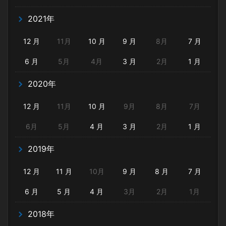
2021年
12 月
11月
10 月
9 月
8月
7 月
6 月
5月
4月
3 月
2月
1 月
2020年
12 月
11月
10 月
9月
8月
7月
6月
5月
4 月
3 月
2月
1 月
2019年
12 月
11 月
10月
9 月
8 月
7 月
6 月
5 月
4 月
3月
2月
1月
2018年