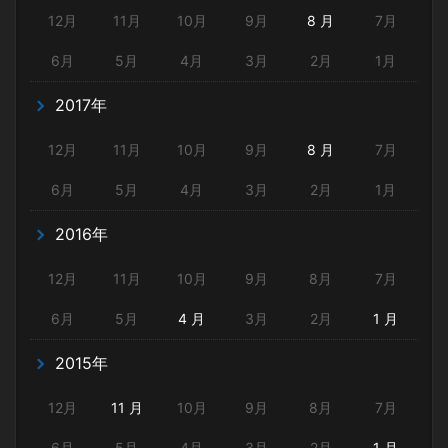
12月
11月
10月
9月
8 月
7月
6月
5月
4月
3月
2月
1月
2017年
12月
11月
10月
9月
8 月
7月
6月
5月
4月
3月
2月
1月
2016年
12月
11月
10月
9月
8月
7月
6月
5月
4 月
3月
2月
1 月
2015年
12月
11 月
10月
9月
8月
7月
6月
5月
4月
3月
2月
1 月